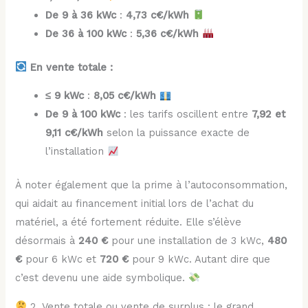
De 9 à 36 kWc
:
4,73 c€/kWh
De 36 à 100 kWc
:
5,36 c€/kWh
En vente totale :
≤ 9 kWc
:
8,05 c€/kWh
De 9 à 100 kWc
: les tarifs oscillent entre
7,92 et
9,11 c€/kWh
selon la puissance exacte de
l’installation
À noter également que la prime à l’autoconsommation,
qui aidait au financement initial lors de l’achat du
matériel, a été fortement réduite. Elle s’élève
désormais à
240 €
pour une installation de 3 kWc,
480
€
pour 6 kWc et
720 €
pour 9 kWc. Autant dire que
c’est devenu une aide symbolique.
2. Vente totale ou vente de surplus : le grand