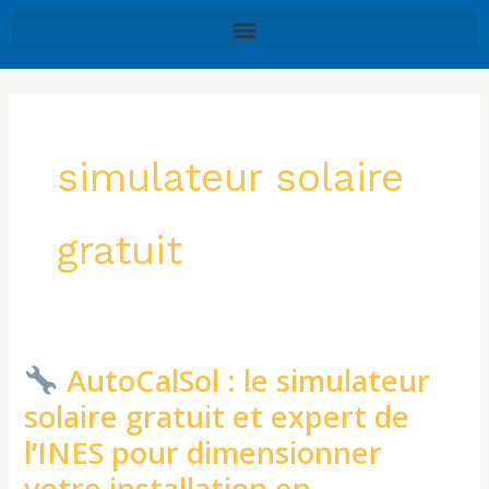
Aller
au
contenu
simulateur solaire
gratuit
AutoCalSol : le simulateur
AutoCalSol
solaire gratuit et expert de
:
l’INES pour dimensionner
le
votre installation en