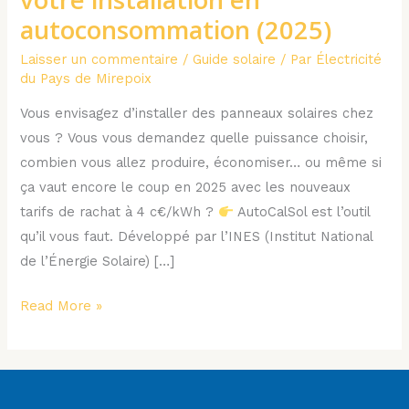
simulateur
autoconsommation (2025)
solaire
gratuit
Laisser un commentaire
/
Guide solaire
/ Par
Électricité
et
du Pays de Mirepoix
expert
Vous envisagez d’installer des panneaux solaires chez
de
vous ? Vous vous demandez quelle puissance choisir,
l’INES
combien vous allez produire, économiser… ou même si
pour
ça vaut encore le coup en 2025 avec les nouveaux
dimensionner
tarifs de rachat à 4 c€/kWh ?
AutoCalSol est l’outil
votre
qu’il vous faut. Développé par l’INES (Institut National
installation
de l’Énergie Solaire) […]
en
autoconsommation
Read More »
(2025)