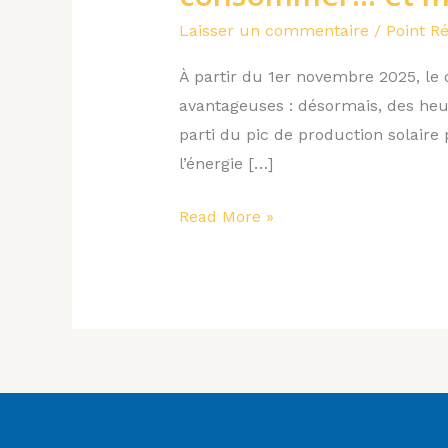
creuses
Laisser un commentaire
/
Point R
:
une
À partir du 1er novembre 2025, le 
réforme
avantageuses : désormais, des heur
pour
parti du pic de production solai
mieux
l’énergie […]
consommer…
et
Read More »
mieux
produire
!