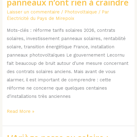
panneaux n’ont rien à craindre
solaires
Laisser un commentaire
/
Photovoltaique
/ Par
:
Électricité du Pays de Mirepoix
pourquoi
les
Mots-clés : réforme tarifs solaires 2026, contrats
propriétaires
solaires, investissement panneaux solaires, rentabilité
de
solaire, transition énergétique France, installation
panneaux
panneaux photovoltaïques Le gouvernement Lecornu
n’ont
fait beaucoup de bruit autour d’une mesure concernant
rien
des contrats solaires anciens. Mais avant de vous
à
alarmer, il est important de comprendre : cette
craindre
réforme ne concerne que quelques centaines
d’installations très anciennes
Read More »
L’Ariège