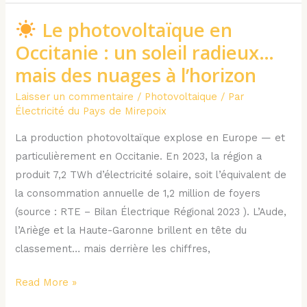
SDE09
Le photovoltaïque en
Le
Occitanie : un soleil radieux…
photovoltaïque
mais des nuages à l’horizon
en
Laisser un commentaire
/
Photovoltaique
/ Par
Occitanie
Électricité du Pays de Mirepoix
:
un
La production photovoltaïque explose en Europe — et
soleil
particulièrement en Occitanie. En 2023, la région a
radieux…
produit 7,2 TWh d’électricité solaire, soit l’équivalent de
mais
la consommation annuelle de 1,2 million de foyers
des
(source : RTE – Bilan Électrique Régional 2023 ). L’Aude,
nuages
l’Ariège et la Haute-Garonne brillent en tête du
à
classement… mais derrière les chiffres,
l’horizon
Read More »