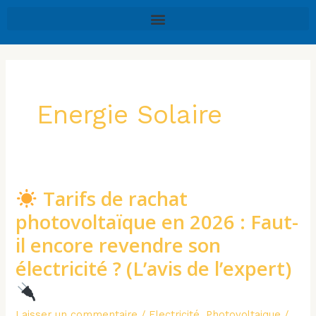
Aller
au
contenu
Energie Solaire
Tarifs de rachat
Tarifs
photovoltaïque en 2026 : Faut-
de
il encore revendre son
rachat
électricité ? (L’avis de l’expert)
photovoltaïque
en
2026
Laisser un commentaire
/
Electricité
,
Photovoltaique
/