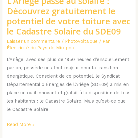
L’Ariège passe au solaire :
passe
Découvrez gratuitement le
au
potentiel de votre toiture avec
solaire
le Cadastre Solaire du SDE09
:
Découvrez
Laisser un commentaire
/
Photovoltaique
/ Par
Électricité du Pays de Mirepoix
gratuitement
le
L’Ariège, avec ses plus de 1950 heures d’ensoleillement
potentiel
par an, possède un atout majeur pour la transition
de
énergétique. Conscient de ce potentiel, le Syndicat
votre
Départemental d’Énergies de l’Ariège (SDE09) a mis en
toiture
place un outil innovant et gratuit à la disposition de tous
avec
les habitants : le Cadastre Solaire. Mais qu’est-ce que
le
le Cadastre Solaire,
Cadastre
Solaire
Read More »
du