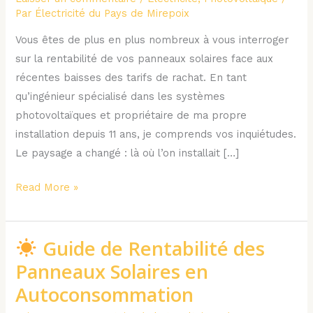
:
Par
Électricité du Pays de Mirepoix
Faut-
Vous êtes de plus en plus nombreux à vous interroger
il
sur la rentabilité de vos panneaux solaires face aux
encore
récentes baisses des tarifs de rachat. En tant
revendre
qu’ingénieur spécialisé dans les systèmes
son
photovoltaïques et propriétaire de ma propre
électricité
installation depuis 11 ans, je comprends vos inquiétudes.
?
Le paysage a changé : là où l’on installait […]
(L’avis
de
Read More »
l’expert)
Guide de Rentabilité des
Guide
Panneaux Solaires en
de
Autoconsommation
Rentabilité